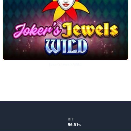
Joker’s Jewels Wild
RTP
96.51
%