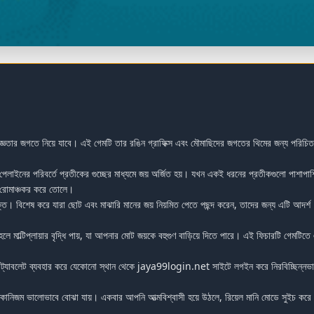
ঞতার জগতে নিয়ে যাবে। এই গেমটি তার রঙিন গ্রাফিক্স এবং মৌমাছিদের জগতের থিমের জন্য পরিচি
পেলাইনের পরিবর্তে প্রতীকের গুচ্ছের মাধ্যমে জয় অর্জিত হয়। যখন একই ধরনের প্রতীকগুলো পাশাপ
 রোমাঞ্চকর করে তোলে।
ত। বিশেষ করে যারা ছোট এবং মাঝারি মানের জয় নিয়মিত পেতে পছন্দ করেন, তাদের জন্য এটি আদর্
িত হলে মাল্টিপ্লায়ার বৃদ্ধি পায়, যা আপনার মোট জয়কে বহুগুণ বাড়িয়ে দিতে পারে। এই ফিচারটি গে
া ট্যাবলেট ব্যবহার করে যেকোনো স্থান থেকে jaya99login.net সাইটে লগইন করে নিরবিচ্ছিন্নভা
 মেকানিজম ভালোভাবে বোঝা যায়। একবার আপনি আত্মবিশ্বাসী হয়ে উঠলে, রিয়েল মানি মোডে সুইচ কর