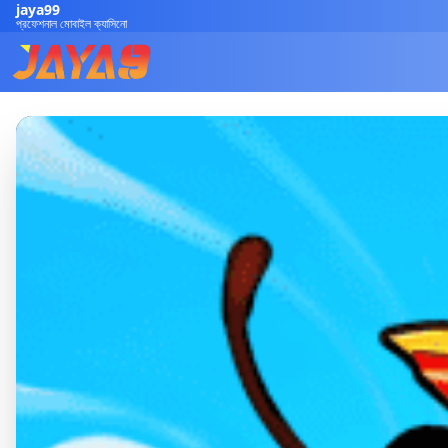
jaya99
প্রফেশনাল মোবাইল ক্যাসিনো