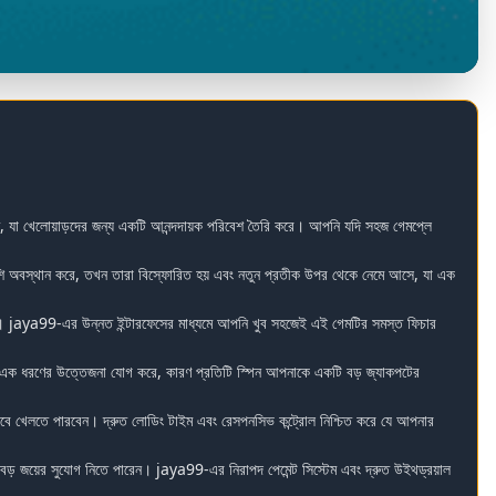
ত, যা খেলোয়াড়দের জন্য একটি আনন্দদায়ক পরিবেশ তৈরি করে। আপনি যদি সহজ গেমপ্লে
াশি অবস্থান করে, তখন তারা বিস্ফোরিত হয় এবং নতুন প্রতীক উপর থেকে নেমে আসে, যা এক
শ। jaya99-এর উন্নত ইন্টারফেসের মাধ্যমে আপনি খুব সহজেই এই গেমটির সমস্ত ফিচার
মটিতে এক ধরণের উত্তেজনা যোগ করে, কারণ প্রতিটি স্পিন আপনাকে একটি বড় জ্যাকপটের
বে খেলতে পারবেন। দ্রুত লোডিং টাইম এবং রেসপনসিভ কন্ট্রোল নিশ্চিত করে যে আপনার
ে বড় জয়ের সুযোগ নিতে পারেন। jaya99-এর নিরাপদ পেমেন্ট সিস্টেম এবং দ্রুত উইথড্রয়াল