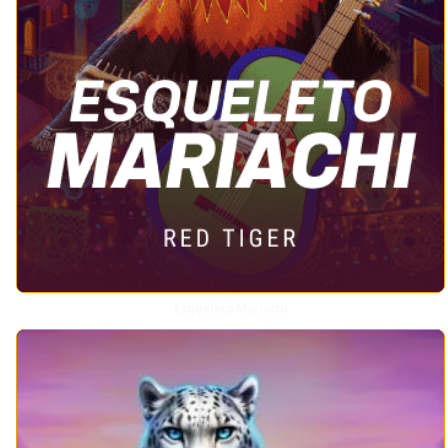
Esqueleto Mariachi