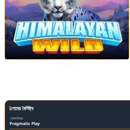
Himalayan Wild
গেমের বৈশিষ্ট্য
প্রোভাইডার
Pragmatic Play