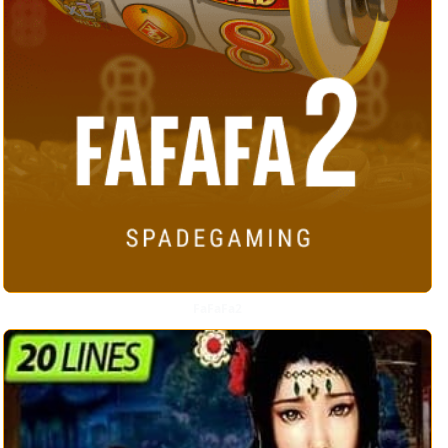
FaFaFa2