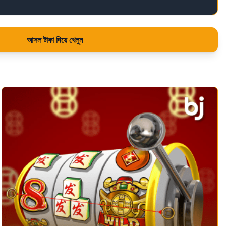
আসল টাকা দিয়ে খেলুন