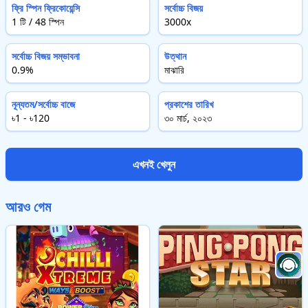
ফ্রি স্পিন ফ্রিকোয়েন্সি
সর্বোচ্চ বিজয়
1 টি / 48 স্পিন
3000x
সর্বোচ্চ বিজয় সম্ভাবনা
উত্থান
0.9%
মাঝারি
নূন্যতম/সর্বোচ্চ বাজে
প্রকাশের তারিখ
৳1 - ৳120
৩০ মার্চ, ২০২৩
এখনই খেলুন
আরও গেম